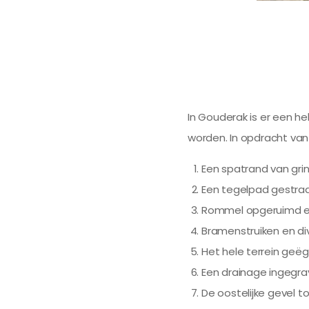
In Gouderak is er een h
worden. In opdracht van
Een spatrand van gr
Een tegelpad gestra
Rommel opgeruimd e
Bramenstruiken en div
Het hele terrein geëg
Een drainage ingegr
De oostelijke gevel 