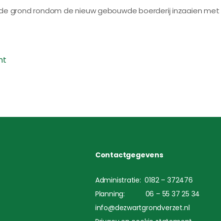
wij de grond rondom de nieuw gebouwde boerderij inzaaien met
ht
Contactgegevens
Administratie: 0182 – 372476
Planning: 06 – 55 37 25 34
info@dezwartgrondverzet.nl