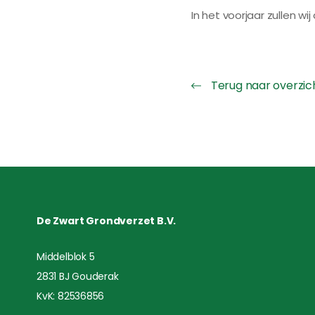
In het voorjaar zullen 
Terug naar overzic
De Zwart Grondverzet B.V.
Middelblok 5
2831 BJ Gouderak
KvK: 82536856