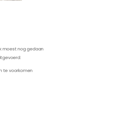
werk moest nog gedaan
itgevoerd:
en te voorkomen