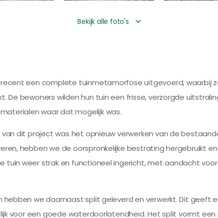
Bekijk alle foto's
 recent een complete tuinmetamorfose uitgevoerd, waarbij zow
t. De bewoners wilden hun tuin een frisse, verzorgde uitstral
aterialen waar dat mogelijk was.
l van dit project was het opnieuw verwerken van de bestaande 
veren, hebben we de oorspronkelijke bestrating hergebruikt e
 tuin weer strak en functioneel ingericht, met aandacht voor
n hebben we daarnaast split geleverd en verwerkt. Dit geeft een 
gelijk voor een goede waterdoorlatendheid. Het split vormt ee